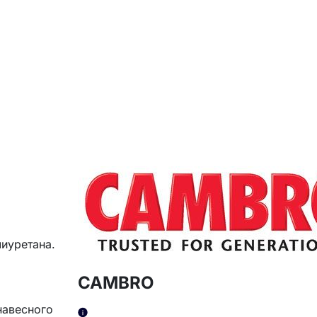
лиуретана.
CAMBRO
навесного