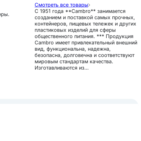
Смотреть все товары
С 1951 года **Cambro** занимается
еры.
созданием и поставкой самых прочных,
контейнеров, пищевых тележек и других
пластиковых изделий для сферы
общественного питания. *** Продукция
Cambro имеет привлекательный внешний
вид, функциональна, надежна,
безопасна, долговечна и соответствуют
мировым стандартам качества.
Изготавливаются из
высококачественного пластика,
полиэтилена и поликарбоната в полной
мере отвечают потребностям
предприятий даже с очень высокой
проходимостью. При производстве
компания успешно сочетает последние
достижения технологий и санитарно-
гигиенические требования,
предъявляемые к хранению и
транспортировке продукции.