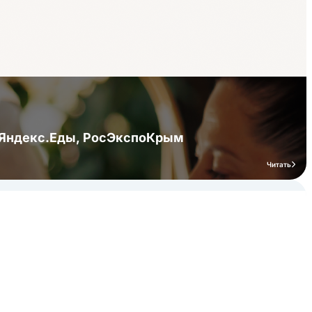
я Яндекс.Еды, РосЭкспоКрым
Читать