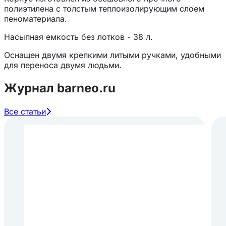
полиэтилена с толстым теплоизолирующим слоем
пеноматериала.
Насыпная емкость без лотков - 38 л.
Оснащен двумя крепкими литыми ручками, удобными
для переноса двумя людьми.
Оптимальная температура металлических
Журнал barneo.ru
гастроемкостей помещаемых в контейнер - 82 °С -88
°С.
Все статьи
Загрузка гастроемкостей имеющих температуру
свыше 121 °С приведет к повреждению контейнера.