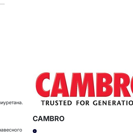
лиуретана.
CAMBRO
навесного