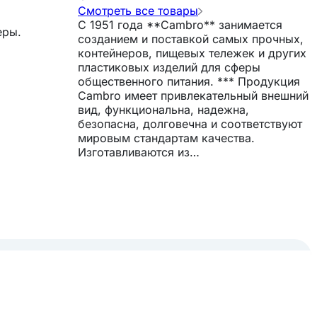
Смотреть все товары
С 1951 года **Cambro** занимается
еры.
созданием и поставкой самых прочных,
контейнеров, пищевых тележек и других
пластиковых изделий для сферы
общественного питания. *** Продукция
Cambro имеет привлекательный внешний
вид, функциональна, надежна,
безопасна, долговечна и соответствуют
мировым стандартам качества.
Изготавливаются из
высококачественного пластика,
полиэтилена и поликарбоната в полной
мере отвечают потребностям
предприятий даже с очень высокой
проходимостью. При производстве
компания успешно сочетает последние
достижения технологий и санитарно-
гигиенические требования,
предъявляемые к хранению и
транспортировке продукции.