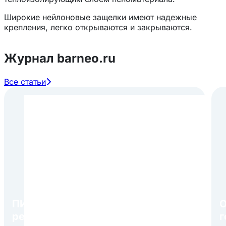
Широкие нейлоновые защелки имеют надежные
крепления, легко открываются и закрываются.
Журнал barneo.ru
Все статьи
ПИР Экспо 2026: открытие
О
регистрации 1 августа
г