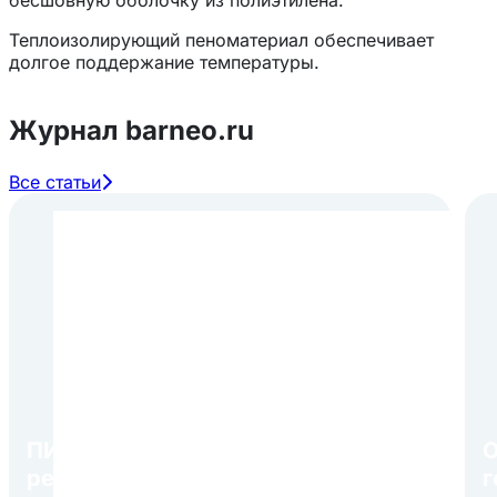
Теплоизолирующий пеноматериал обеспечивает
долгое поддержание температуры.
Журнал barneo.ru
Все статьи
ПИР Экспо 2026: открытие
О
регистрации 1 августа
г