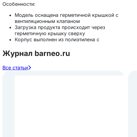
Особенности:
Модель оснащена герметичной крышкой с
вентиляционным клапаном
Загрузка продукта происходит через
герметичную крышку сверху
Корпус выполнен из полиэтилена с
термоизоляцией
Подходит для машинной мойки
Журнал barneo.ru
Соответствует гигиеническим требованиям
Все статьи