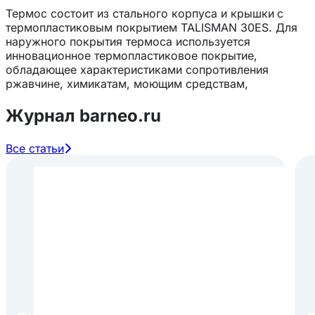
Термос состоит из стального корпуса и крышки
с
термопластиковым покрытием TALISMAN 30ES. Для
наружного покрытия термоса используется
инновационное термопластиковое покрытие,
обладающее характеристиками сопротивления
ржавчине, химикатам, моющим средствам,
органическим красителям и механическим
повреждениям.
Журнал barneo.ru
Внутренняя колба изготовлена из
высококачественного пищевого алюминия цельно
Все статьи
вытянутая (без швов). Изоляцией у термоса служит
полиэтиленовый теплоизоляционный материал.
Время поддержания температуры еды в термосе от
90°С до 50°С при наружной температуре 15°С – 6
часов!