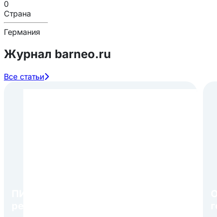
0
Страна
Германия
Журнал barneo.ru
Все статьи
ПИР Экспо 2026: открытие
О
регистрации 1 августа
г