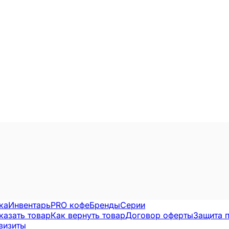
ка
Инвентарь
PRO кофе
Бренды
Серии
казать товар
Как вернуть товар
Договор оферты
Защита 
визиты