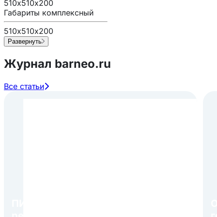
510х510х200
Габариты комплексный
510х510х200
Развернуть
Журнал barneo.ru
Все статьи
ПИР Экспо 2026: открытие
О
регистрации 1 августа
г