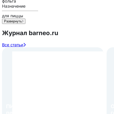
фольга
Назначение
для пиццы
Развернуть
Журнал barneo.ru
Все статьи
ПИР Экспо 2026: открытие
О
регистрации 1 августа
г