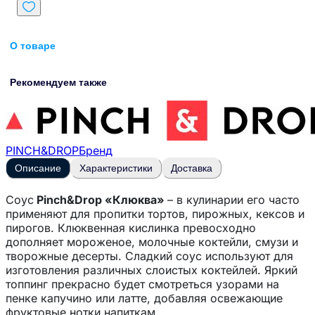
О товаре
Рекомендуем также
PINCH&DROP
Бренд
Описание
Характеристики
Доставка
Соус
Pinch&Drop «Клюква»
– в
кулинарии его часто
применяют для пропитки тортов, пирожных, кексов и
пирогов. Клюквенная кислинка превосходно
дополняет мороженое, молочные коктейли, смузи и
творожные десерты. С
ладкий соус используют для
изготовления различных слоистых коктейлей. Яркий
топпинг прекрасно будет смотреться узорами на
пенке капучино или латте, добавляя освежающие
фруктовые нотки напиткам.