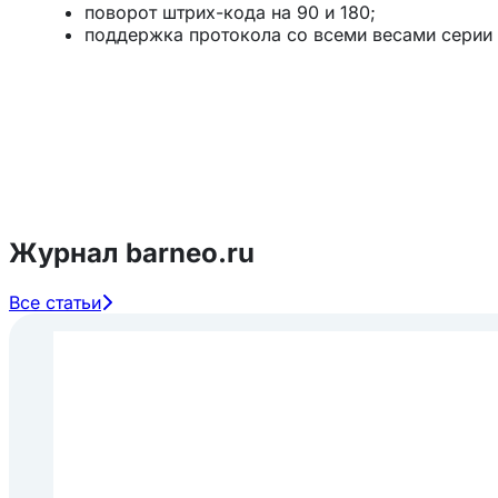
поворот штрих-кода на 90 и 180;
поддержка протокола со всеми весами серии C
поддержка штрихкода Databar Expanded Stacke
вычисление процентной массы продукта (при р
скорость загрузки данных до 60 товаров в се
встроенный модуль TCP/IP.
Дополнительное описание смотреть здесь
.
Характеристики оборудования:
Наибольший предел взвешивания - 6/15 кг.
Журнал barneo.ru
Минимальная нагрузка - 40 г.
Дискретность отсчёта - 2/5 г.
Все статьи
Максимальная выборка массы тары (кг) - до 
Тип дисплея - жидкокристаллический.
Число программируемых товаров - 10000.
Скорость печати принтера - 100 мм/сек.
Размер этикетки - высота от 30 до 120 мм.
Число клавиш прямого вызова из памяти - от 
Интерфейс - RS232, Ethernet, USB, PS/2, кассо
Размеры платформы - 376х246 мм.
Температура окружающей среды от -10 до +40