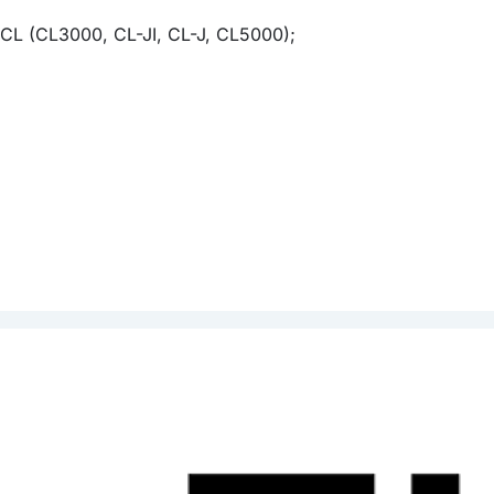
L (CL3000, CL-JI, CL-J, CL5000);
d (2 строки по 20 символов);
аботе с глазурью);
кунду;
50% макс.
40 до 72.
вый.
 °С.