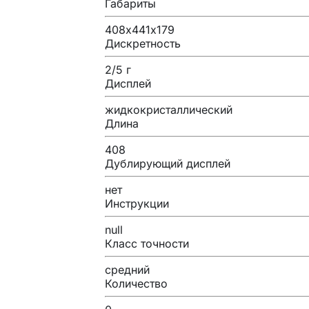
Габариты
408х441х179
Дискретность
2/5 г
Дисплей
жидкокристаллический
Длина
408
Дублирующий дисплей
нет
Инструкции
null
Класс точности
средний
Количество