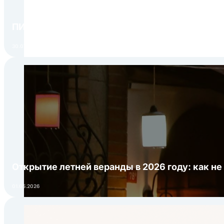
Напряжение - 220 В.
Габаритные размеры - 409х441х180 мм.
ПИР Экспо 2026: открытие регистрации 1 авгу
Опции (заказываются отдельно):
30.07.2026
Дополнительная весовая платформа на 60, 150,
Платформа с защитным прутком от скатывания
Открытие летней веранды в 2026 году: как не
01.05.2026