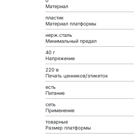
0
Материал
пластик
Материал платформы
нерж.сталь
Минимальный предел
40 г
Напряжение
220 в
Печать ценников/этикеток
есть
Питание
сеть
Применение
товарные
Размер платформы