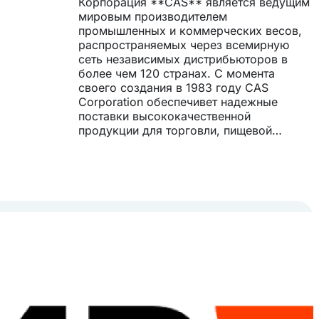
Корпорация **CAS** является ведущим
мировым производителем
промышленных и коммерческих весов,
распространяемых через всемирную
сеть независимых дистрибьюторов в
более чем 120 странах. С момента
своего создания в 1983 году CAS
Corporation обеспечивет надежные
поставки высококачественной
продукции для торговли, пищевой
промышленности, сельского хозяйства,
автотранспорта и других отраслей. ***
Еще одно направление деятельность
корпорации - упаковочное
оборудование. Ассортимент
упаковочного оборудования включает
запайщиков пакетов, термоупаковочных
и вакуумных аппаратов. Оборудование
отличается надёжностью, простотой в
использовании и имеет при этом
сравнительно низкую цену, что
позволяет некоторым моделям быть
бестселлерами в своём сегменте.