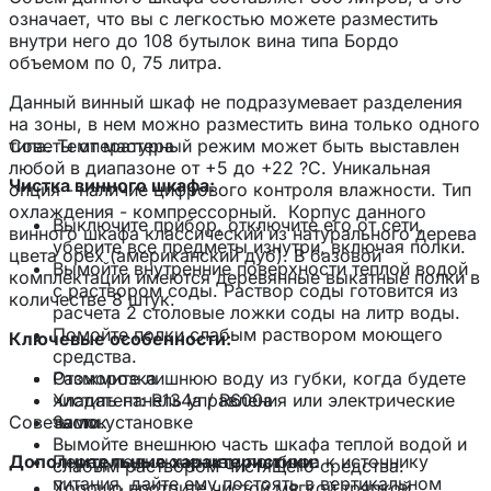
означает, что вы с легкостью можете разместить
внутри него до 108 бутылок вина типа Бордо
объемом по 0, 75 литра.
Данный винный шкаф не подразумевает разделения
на зоны, в нем можно разместить вина только одного
типа. Температурный режим может быть выставлен
Советы от мастера
любой в диапазоне от +5 до +22 ?С. Уникальная
Чистка винного шкафа:
опция - наличие цифрового контроля влажности. Тип
охлаждения - компрессорный. Корпус данного
Выключите прибор, отключите его от сети,
винного шкафа классический из натурального дерева
уберите все предметы изнутри, включая полки.
цвета орех (американский дуб). В базовой
Вымойте внутренние поверхности теплой водой
комплектации имеются деревянные выкатные полки в
с раствором соды. Раствор соды готовится из
количестве 8 штук.
расчета 2 столовые ложки соды на литр воды.
Помойте полки слабым раствором моющего
Ключевые особенности:
средства.
Разморозка
Отожмите лишнюю воду из губки, когда будете
Хладагент: R134a / R600a
чистить панель управления или электрические
Советы по установке
Замок
части.
Вымойте внешнюю часть шкафа теплой водой и
Дополнительные характеристики:
Перед подключением прибора к источнику
слабым раствором чистящего средства.
питания, дайте ему постоять в вертикальном
Хорошо протрите чистой мягкой тряпкой.