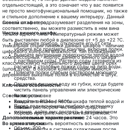
отдельностоящей, а это означает что у вас появится
не просто многофункциональный помощник, но также
и стильное дополнение к вашему интерьеру. Данный
винный шкаф не подразумевает разделения на зоны,
Советы от мастера
соответственно, вы можете разместить в нем вина
Чистка винного шкафа:
только одного типа. Температурный режим может
быть выставлен любой в диапазоне от +5 до +22 ?С.
Выключите прибор, отключите его от сети,
Уникальная опция линейки данных шкафов - наличие
уберите все предметы изнутри, включая полки.
цифрового контроля влажности. Тип охлаждения -
Вымойте внутренние поверхности теплой водой
компрессорный. Корпус данного винного шкафа
с раствором соды. Раствор соды готовится из
классический из натурального дерева цвета орех
расчета 2 столовые ложки соды на литр воды.
(шпон дуба). В базовой комплектации имеются
Помойте полки слабым раствором моющего
деревянные выкатные полки в количестве 4 штук.
средства.
Отожмите лишнюю воду из губки, когда будете
Ключевые особенности:
чистить панель управления или электрические
Советы по установке
Разморозка
части.
Хладагент: R134a / R600a
Вымойте внешнюю часть шкафа теплой водой и
Перед подключением прибора к источнику
Замок
слабым раствором чистящего средства.
питания, дайте ему постоять в вертикальном
Хорошо протрите чистой мягкой тряпкой.
Дополнительные характеристики:
положении в течение не менее 24 часов. Это
Во время отпуска:
позволит снизить вероятность возникновения
Объем: 300 л
неисправности в системе охлаждения после