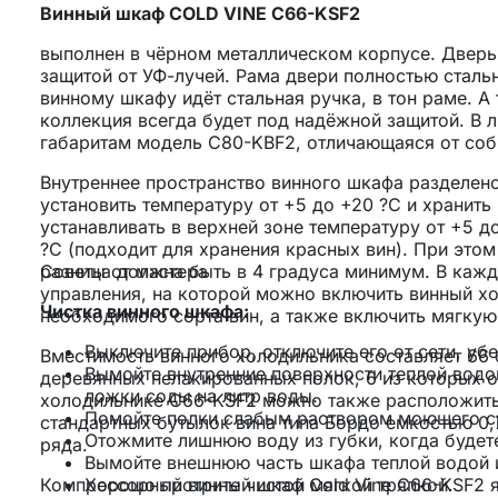
Винный шкаф COLD VINE C66-KSF2
выполнен в чёрном металлическом корпусе. Дверь 
защитой от УФ-лучей. Рама двери полностью сталь
винному шкафу идёт стальная ручка, в тон раме. А
коллекция всегда будет под надёжной защитой. В л
габаритам модель C80-KBF2, отличающаяся от собр
Внутреннее пространство винного шкафа разделен
установить температуру от +5 до +20 ?С и хранить
устанавливать в верхней зоне температуру от +5 д
?С (подходит для хранения красных вин). При этом
разница должна быть в 4 градуса минимум. В кажд
Советы от мастера
управления, на которой можно включить винный х
Чистка винного шкафа:
необходимого сорта вин, а также включить мягкую
Выключите прибор, отключите его от сети, уб
Вместимость винного холодильника составляет 66 
Вымойте внутренние поверхности теплой водой
деревянных нелакированных полок, 6 из которых 
ложки соды на литр воды.
холодильнике C66-KSF2 можно также расположить
Помойте полки слабым раствором моющего с
стандартных бутылок вина типа Бордо емкостью 0,
Отожмите лишнюю воду из губки, когда будете
ряда.
Вымойте внешнюю часть шкафа теплой водой 
Компрессорный винный шкаф Cold Vine C66-KSF2 я
Хорошо протрите чистой мягкой тряпкой.