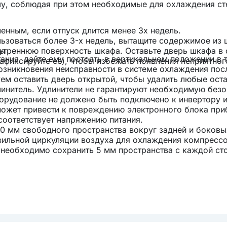
шу, соблюдая при этом необходимые для охлаждения с
енным, если отпуск длится менее 3х недель.
льзоваться более 3-х недель, вытащите содержимое из 
ны
нутреннюю поверхность шкафа. Оставьте дверь шкафа в 
ния, дайте ему постоять в вертикальном положении в 
фиксируйте ее), чтобы избежать появления неприятног
возникновения неисправности в системе охлаждения пос
ем оставить дверь открытой, чтобы удалить любые оста
линитель. Удлинители не гарантируют необходимую без
борудование не должено быть подключено к инвертору 
 может привести к повреждению электронного блока при
 соответствует напряжению питания.
0 мм свободного пространства вокруг задней и боковых
вильной циркуляции воздуха для охлаждения компрессо
 необходимо сохранить 5 мм пространства с каждой ст
для обслуживания и вентиляции. Позаботьтесь о том, 
рибора не было закрыто или заблокировано.
95х715х1075 мм
ы с подогревом без специальной термоизолирующей 