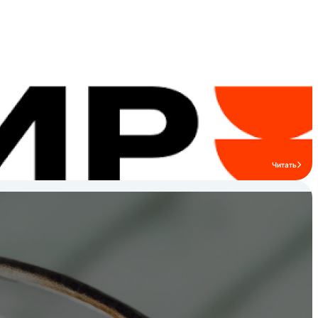
зделия.
ссом.
Читать