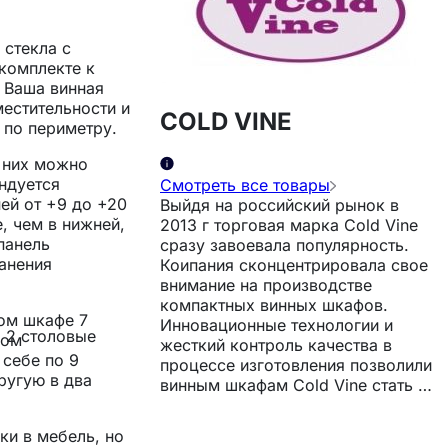
 стекла с
 комплекте к
у Ваша винная
местительности и
COLD VINE
 по периметру.
з них можно
ендуется
Смотреть все товары
ней от +9 до +20
Выйдя на российский рынок в
, чем в нижней,
2013 г торговая марка Cold Vine
панель
сразу завоевала популярность.
анения
Коипания сконцентрировала свое
внимание на производстве
компактных винных шкафов.
ном шкафе 7
Инновационные технологии и
а 2 столовые
ном
жесткий контроль качества в
себе по 9
процессе изготовления позволили
ругую в два
винным шкафам Cold Vine стать в
один ряд с другими известными
брендами. *** Вместительность
ки в мебель, но
винного шкафа измеряется