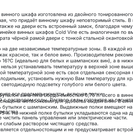
винного шкафа изготовлена из двойного тонированного
ная, что придаёт винному шкафу неповторимый стиль. В
 также на двери есть встроенный замок, благодаря чем
инейке винных шкафов Cold Vine есть аналогичная по в
ата чёрной рамой двери с тонкой стальной окантовкой
о на две независимые температурные зоны. В каждой и
 как красное, так и белое вино. Производителем реком
о 16?С (идеально для белых и шампанских вин), а в ниж
 нельзя устанавливать температуру в верхней зоне выше
ой температурной зоне есть своя отдельная сенсорная 
олодильник, установить нужную Вам температуру для хр
 светодиодную подсветку голубого или белого цвета.
ерите все предметы изнутри, включая полки.
бутылок вина типа Бордо емкостью 0,75 л. Всего в вин
 с раствором соды. Раствор соды готовится из расчет
оснащены метабоксами для удобства выдвигания. В вин
 бутылки с шампанским. Выдвижные полки вмещают на 
редства.
75 л. На нижней полке бутылки укладываются одна на д
 чистить панель управления или электрические части.
и слабым раствором чистящего средства.
вляется отдельностоящим и не предусматривает встрой