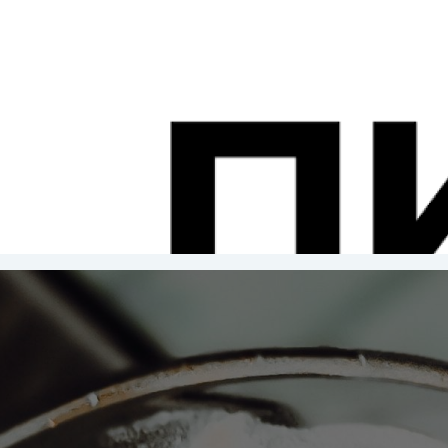
 также может быть причиной неправильной работы и
х условиях, указанных в таблице с температурным кла
диапазон, °C
ста