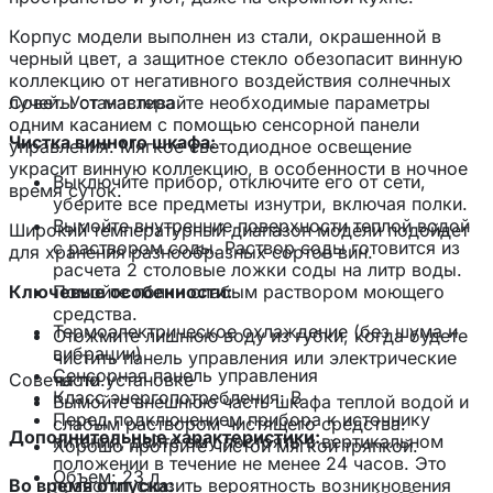
Корпус модели выполнен из стали, окрашенной в
черный цвет, а защитное стекло обезопасит винную
коллекцию от негативного воздействия солнечных
лучей. Устанавливайте необходимые параметры
Советы от мастера
одним касанием с помощью сенсорной панели
Чистка винного шкафа:
управления. Мягкое светодиодное освещение
украсит винную коллекцию, в особенности в ночное
Выключите прибор, отключите его от сети,
время суток.
уберите все предметы изнутри, включая полки.
Вымойте внутренние поверхности теплой водой
Широкий температурный диапазон модели подойдет
с раствором соды. Раствор соды готовится из
для хранения разнообразных сортов вин.
расчета 2 столовые ложки соды на литр воды.
Ключевые особенности:
Помойте полки слабым раствором моющего
средства.
Термоэлектрическое охлаждение (без шума и
Отожмите лишнюю воду из губки, когда будете
вибрации)
чистить панель управления или электрические
Сенсорная панель управления
Советы по установке
части.
Класс энергопотребления: В
Вымойте внешнюю часть шкафа теплой водой и
Перед подключением прибора к источнику
слабым раствором чистящего средства.
Дополнительные характеристики:
питания, дайте ему постоять в вертикальном
Хорошо протрите чистой мягкой тряпкой.
положении в течение не менее 24 часов. Это
Объем: 23 л
Во время отпуска:
позволит снизить вероятность возникновения