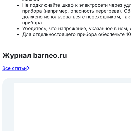
Не подключайте шкаф к электросети через уд
прибора (например, опасность перегрева). О
должено использоваться с переходником, так
прибора.
Убедитесь, что напряжение, указанное в нем,
Для отдельностоящего прибора обеспечьте 10
что позволяет экономить энергию, благодаря
конденсатора. Даже для встроенных моделей
шкафа и сверху, чтобы обеспечить подходящий
Журнал barneo.ru
чтобы вентиляционное отверстие в передней 
Все статьи