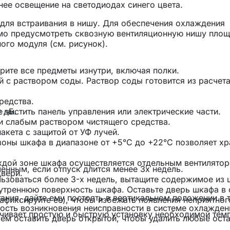
нее освещение на светодиодах синего цвета.
ля встраивания в нишу. Для обеспечения охлаждения
имо предусмотреть сквозную вентиляционную нишу пло
ого модуля (см. рисунок).
ерите все предметы изнутри, включая полки.
 с раствором соды. Раствор соды готовится из расчета
.
редства.
 дБ.
 чистить панель управления или электрические части.
и слабым раствором чистящего средства.
кета с защитой от УФ лучей.
оны шкафа в диапазоне от +5°C до +22°C позволяет хр
дой зоне шкафа осуществляется отдельным вентилятор
енным, если отпуск длится менее 3х недель.
вери.
льзоваться более 3-х недель, вытащите содержимое из 
нутреннюю поверхность шкафа. Оставьте дверь шкафа в 
ния, дайте ему постоять в вертикальном положении в 
фиксируйте ее), чтобы избежать появления неприятног
ность возникновения неисправности в системе охлажден
чивает простую и быструю установку необходимой тем
ем оставить дверь открытой, чтобы удалить любые ост