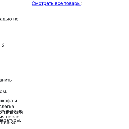
Смотреть все товары
щадью не
 2
анить
ом.
шкафа и
слегка
течение не
о запаха и
ия после
пературы.
аточные