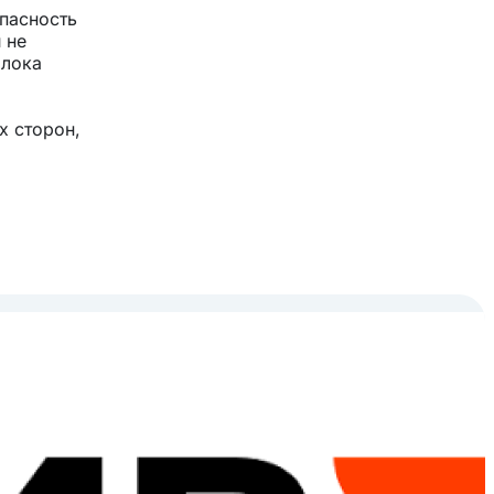
опасность
 не
блока
х сторон,
ессора и
ороны
 о том,