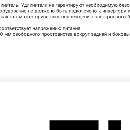
линитель. Удлинители не гарантируют необходимую без
борудование не должено быть подключено к инвертору и
 как это может привести к повреждению электронного 
 соответствует напряжению питания.
0 мм свободного пространства вокруг задней и боковы
 правильной циркуляции воздуха для охлаждения компр
 необходимо сохранить 5 мм пространства с каждой ст
 доступ для обслуживания и вентиляции. Позаботьтесь
части прибора не было закрыто или заблокировано.