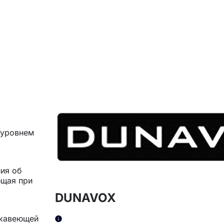
 уровнем
ния об
ющая при
DUNAVOX
ржавеющей