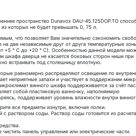
реннее пространство Dunavox DAU-45.125DOP.TO спосо
из которых не будет превышать 0, 75 л.
емым, что позволяет Вам значительно сэкономить своб
 на две независимые друг от друга температурные зон
от +5 ° C до +20 ° C). Особенностью данной модели мо
тии шкафа дверца не касается боковых сторон ниши при
жно встраивать под столешницу вплотную.
торые равномерно распределяют освещение по внутрен
ает неприятные запахи и участвует в поддержании мик
микроклимат винного шкафа поддерживается за счёт па
вляет собой пластиковую ванночку, наполняемую
аряясь, поддерживает уровень влажности внутри винно
ерите все предметы изнутри, включая полки.
 с раствором соды. Раствор соды готовится из расчета
редства.
 чистить панель управления или электрические части.