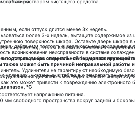
им нажатием
и слабым раствором чистящего средства.
енным, если отпуск длится менее 3х недель.
льзоваться более 3-х недель, вытащите содержимое из 
нутреннюю поверхность шкафа. Оставьте дверь шкафа в 
ния, дайте ему постоять в вертикальном положении в 
фиксируйте ее), чтобы избежать появления неприятног
ность возникновения неисправности в системе охлажден
ы с подогревом без специальной термоизолирующей 
ем оставить дверь открытой, чтобы удалить любые ост
 также может быть причиной неправильной работы и
линитель. Удлинители не гарантируют необходимую без
х условиях, указанных в таблице с температурным кла
борудование не должено быть подключено к инвертору и
 как это может привести к повреждению электронного 
диапазон, °C
 соответствует напряжению питания.
0 мм свободного пространства вокруг задней и боковы
 правильной циркуляции воздуха для охлаждения компр
 необходимо сохранить 5 мм пространства с каждой ст
 доступ для обслуживания и вентиляции. Позаботьтесь
части прибора не было закрыто или заблокировано.