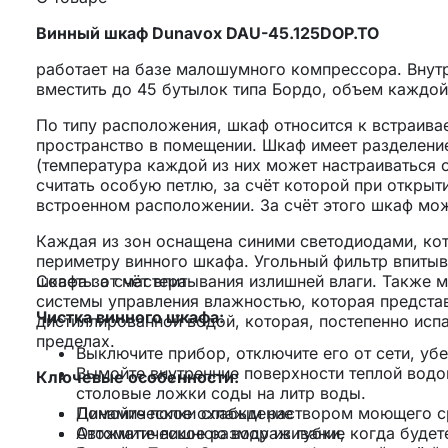
Винный шкаф Dunavox DAU-45.125DOP.TO
работает на базе малошумного компрессора. Внут
вместить до 45 бутылок типа Бордо, объем каждой 
По типу расположения, шкаф относится к встраива
пространство в помещении. Шкаф имеет разделение
(температура каждой из них может настраиваться 
считать особую петлю, за счёт которой при откры
встроенном расположении. За счёт этого шкаф мо
Каждая из зон оснащена синими светодиодами, ко
периметру винного шкафа. Угольный фильтр впитыв
шкафа за счёт впитывания излишней влаги. Также 
Советы от мастера
системы управления влажностью, которая предста
Чистка винного шкафа:
дистиллированной водой, которая, постепенно исп
пределах.
Выключите прибор, отключите его от сети, уб
Вымойте внутренние поверхности теплой водой
Ключевые особенности:
столовые ложки соды на литр воды.
Динамическое охлаждение
Помойте полки слабым раствором моющего с
Автоматическое размораживание
Отожмите лишнюю воду из губки, когда будете