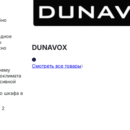
бно
одное
ы
DUNAVOX
жно
Смотреть все товары
нему
роклимата
ссивной
го шкафа в
 2