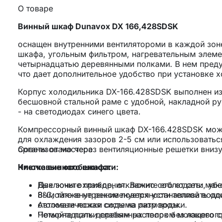
О товаре
Винный шкаф Dunavox DX 166,428SDSK
оснащен внутренними вентилятороми в каждой зон
шкафа, угольным фильтром, нагревательным элеме
четырнадцатью деревянными полками. В нем преду
что дает дополнительное удобство при установке 
Корпус холодильника DX-166.428SDSK выполнен из 
бесшовной стальной раме с удобной, накладной р
- на светодиодах синего цвета.
Компрессорный винный шкаф DX-166.428SDSK мож
для охлаждения зазоров 2-5 см или использовать
организовано через вентиляционные решетки вниз
Советы от мастера
Ключевые особенности:
Чистка винного шкафа:
Две зоны охлаждения. Важно соблюдать: мак
Выключите прибор, отключите его от сети, уб
8°C, также не рекоменуется устанавливать од
Вымойте внутренние поверхности теплой водой
Автоматическая система разморозки.
столовые ложки соды на литр воды.
Четырнадцать деревянных полок без лакового
Помойте полки слабым раствором моющего с