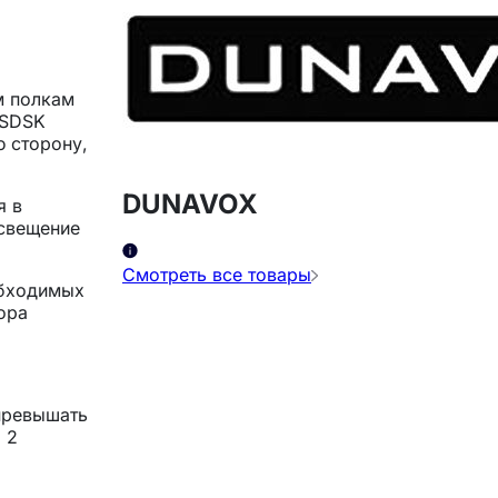
м полкам
8SDSK
 сторону,
DUNAVOX
я в
освещение
Смотреть все товары
обходимых
ора
превышать
 2