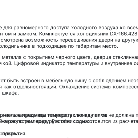
е для равномерного доступа холодного воздуха ко все
нтом и замком. Комплектуется холодильник DX-166.42
смотрена возможность перевешивания двери на другую
холодильника в подходящее по габаритам место.
металла с покрытием черного цвета, дверца стеклянна
учкой. Цифровой индикатор температуры и внутреннее 
ет быть встроен в мебельную нишу с соблюдением не
ся как отдельностоящий. Охлаждение системы компресс
у шкафа.
симальная разница температур между ними не должна 
ерите все предметы изнутри, включая полки.
инаковую температуру в обеих зонах.
 с раствором соды. Раствор соды готовится из расчета
 покрытия.
редства.