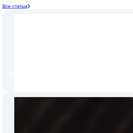
Расширенный умеренный
SN
от +10 до +32
Все статьи
Умеренный климат
N
от +16 до +32
Субтропики
ST
от +16 до +38
Тропики
T
от +16 до +43
ПИР Экспо 2026: открытие регистрации 1 авгу
30.07.2026