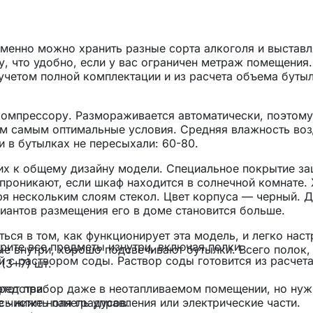
менно можно хранить разные сорта алкоголя и выставл
у, что удобно, если у вас ограничен метраж помещения.
учетом полной комплектации и из расчета объема бутыл
компрессору. Размораживается автоматически, поэтому
ем самым оптимальные условия. Средняя влажность воз
и в бутылках не пересыхали: 60-80.
их к общему дизайну модели. Специальное покрытие з
 проникают, если шкаф находится в солнечной комнате.
ря нескольким слоям стекол. Цвет корпуса — черный. 
иантов размещения его в доме становится больше.
ся в том, как функционирует эта модель, и легко наст
ерите все предметы изнутри, включая полки.
 внутри, хорошо подсвечивают бутылки. Всего полок,
 с раствором соды. Раствор соды готовится из расчета
(3+7) шт.
этот прибор даже в неотапливаемом помещении, но ну
редства.
сь ниже ноля градусов.
 чистить панель управления или электрические части.