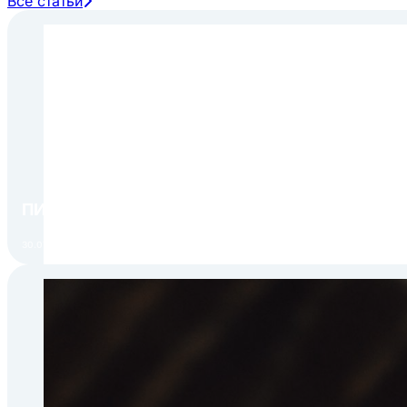
Все статьи
Умеренный климат
N
от +16 до +32
Субтропики
ST
от +16 до +38
Тропики
T
от +16 до +43
ПИР Экспо 2026: открытие регистрации 1 авгу
30.07.2026