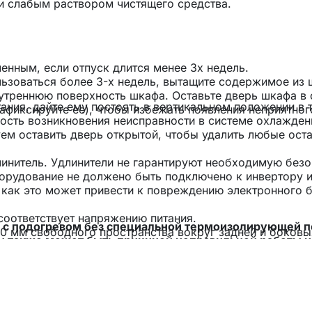
и слабым раствором чистящего средства.
енным, если отпуск длится менее 3х недель.
льзоваться более 3-х недель, вытащите содержимое из 
нутреннюю поверхность шкафа. Оставьте дверь шкафа в 
ния, дайте ему постоять в вертикальном положении в 
фиксируйте ее), чтобы избежать появления неприятног
ность возникновения неисправности в системе охлажден
ем оставить дверь открытой, чтобы удалить любые ост
линитель. Удлинители не гарантируют необходимую без
борудование не должено быть подключено к инвертору и
 как это может привести к повреждению электронного 
 соответствует напряжению питания.
ы с подогревом без специальной термоизолирующей 
0 мм свободного пространства вокруг задней и боковы
 также может быть причиной неправильной работы и
 правильной циркуляции воздуха для охлаждения компр
 необходимо сохранить 5 мм пространства с каждой ст
х условиях, указанных в таблице с температурным кла
 доступ для обслуживания и вентиляции. Позаботьтесь
части прибора не было закрыто или заблокировано.
диапазон, °C