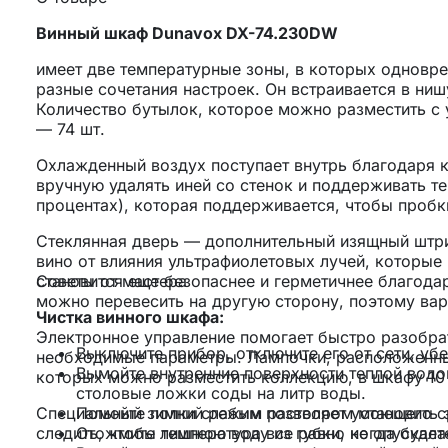
Винный шкаф Dunavox DX-74.230DW
имеет две температурные зоны, в которых одновре
разные сочетания настроек. Он встраивается в ниш
Количество бутылок, которое можно разместить с 
— 74 шт.
Охлажденный воздух поступает внутрь благодаря 
вручную удалять иней со стенок и поддерживать т
процентах), которая поддерживается, чтобы пробк
Стеклянная дверь — дополнительный изящный штр
вино от влияния ультрафиолетовых лучей, которые
становится еще безопаснее и герметичнее благода
Советы от мастера
можно перевесить на другую сторону, поэтому вар
Чистка винного шкафа:
Электронное управление помогает быстро разобрать
Выключите прибор, отключите его от сети, уб
необходимые параметры. Лампочки, расположенные
Вымойте внутренние поверхности теплой водой
которых можно разместить коллекцию, в шкафу 10 
столовые ложки соды на литр воды.
Специальный зимний режим позволяет установить 
Помойте полки слабым раствором моющего с
следить, чтобы температура все равно не опускала
Отожмите лишнюю воду из губки, когда будете