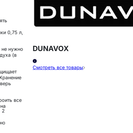
ять
ки 0,75 л,
DUNAVOX
 не нужно
духа (в
Смотреть все товары
ащищает
 Хранение
Дверь
роить все
 на
 2
жно