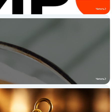
оборудование** Liebherr также
производит профессиональное
Читать
холодильное оборудование для HoReCa.
Оно предназначено для использования в
ресторанах, отелях, кафе и других
предприятиях общественного питания.
Профессиональное холодильное
оборудование Liebherr отличается
высокой производительностью,
надежностью и долговечностью. Оно
обеспечивает безопасное хранение
продуктов и напитков и помогает
предприятиям общественного питания
поддерживать высокие стандарты
качества. **Лидерство Liebherr**
Liebherr — это компания с богатой
Читать
историей и традициями. Она является
признанным лидером в нескольких
совершенно разных областях. Успех
компании обусловлен ее постоянным
стремлением к инновациям, высокому
качеству продукции и удовлетворению