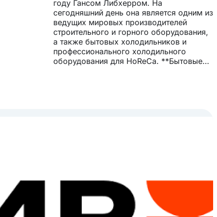
году Гансом Либхерром. На
сегодняшний день она является одним из
ведущих мировых производителей
строительного и горного оборудования,
а также бытовых холодильников и
профессионального холодильного
оборудования для HoReCa. **Бытовые
холодильники** Liebherr также является
признанным европейским лидером в
производстве бытовых холодильников.
Компания предлагает широкий
ассортимент моделей, включая
холодильники премиум-класса,
стандартные модели эконом-класса и
специальные модели для
профессионалов. Холодильники Liebherr
отличаются высоким качеством,
инновационными технологиями и
энергоэффективностью. Они
обеспечивают первоклассное хранение
продуктов и напитков и создают
комфортную атмосферу в доме.
**Профессиональное холодильное