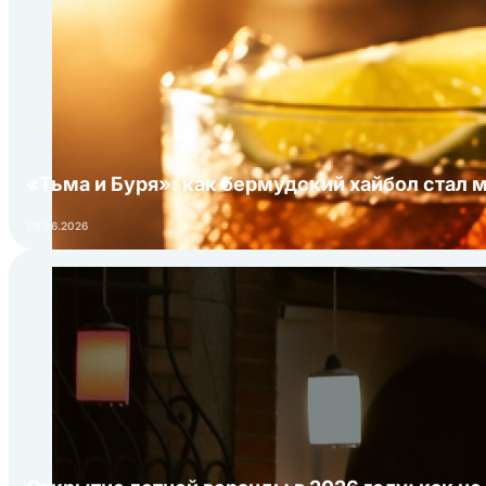
«Тьма и Буря»: как бермудский хайбол стал 
09.06.2026