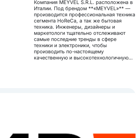
Компания MEYVEL S.R.L. расположена в
Италии. Под брендом **«MEYVEL»** —
производится профессиональная техника
сегмента HoReCa, а так же бытовая
техника. Инженеры, дизайнеры и
маркетологи тщательно отслеживают
самые последние тренды в сфере
техники и электроники, чтобы
производить по-настоящему
качественную и высокотехнологичную
продукцию, которая делает вашу жизнь
проще и комфортнее. Все товары
тестируются на заводе перед отправкой
и так же проходят (при необходимости)
предпродажную подготовку на
централизованном складе в России. Эта
уникальная по своим масштабам
проверка качества является
отличительной особенностью товаров
MEYVEL. Благодаря использованию
качественных комплектующих и
высокотехнологичного производства,
товары обладают высокой