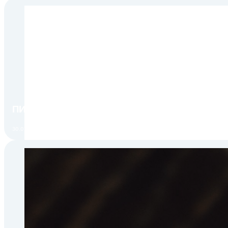
Расширенный умеренный
SN
от +10 до +32
Умеренный климат
N
от +16 до +32
Субтропики
ST
от +16 до +38
Тропики
T
от +16 до +43
ПИР Экспо 2026: открытие регистрации 1 авгу
30.07.2026