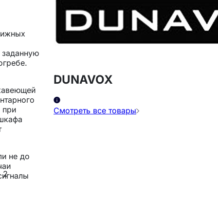
вижных
ь заданную
огребе.
DUNAVOX
ржавеющей
янтарного
 при
Смотреть все товары
 шкафа
т
ли не до
чаи
 2
сигналы