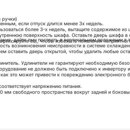
 ручки)
енным, если отпуск длится менее 3х недель.
льзоваться более 3-х недель, вытащите содержимое из 
нутреннюю поверхность шкафа. Оставьте дверь шкафа в 
ния, дайте ему постоять в вертикальном положении в 
фиксируйте ее), чтобы избежать появления неприятног
ность возникновения неисправности в системе охлажден
ем оставить дверь открытой, чтобы удалить любые ост
линитель. Удлинители не гарантируют необходимую без
борудование не должено быть подключено к инвертору и
 как это может привести к повреждению электронного 
 соответствует напряжению питания.
0 мм свободного пространства вокруг задней и боковы
 правильной циркуляции воздуха для охлаждения компр
ы с подогревом без специальной термоизолирующей 
 необходимо сохранить 5 мм пространства с каждой ст
 также может быть причиной неправильной работы и
 доступ для обслуживания и вентиляции. Позаботьтесь
х условиях, указанных в таблице с температурным кла
части прибора не было закрыто или заблокировано.
диапазон, °C