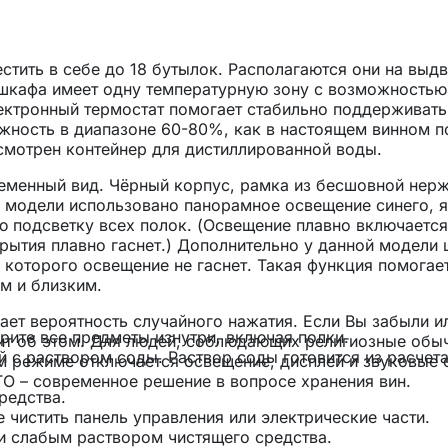
стить в себе до 18 бутылок. Располагаются они на выд
 шкафа имеет одну температурную зону с возможностью
Электронный термостат помогает стабильно поддерживат
жность в диапазоне 60-80%, как в настоящем винном п
мотрен контейнер для дистиллированной воды.
ременный вид. Чёрный корпус, рамка из бесшовной не
ой модели использовано панорамное освещение синего, 
ю подсветку всех полок. (Освещение плавно включается
крытия плавно гаснет.) Дополнительно у данной модели
которого освещение не гаснет. Такая функция помогае
м и близким.
ает вероятность случайного нажатия. Если Вы забыли и
ерите все предметы изнутри, включая полки.
тит об этом. Для людей, соблюдающих религиозные обы
 с раствором соды. Раствор соды готовится из расчета
м режиме отключается освещение, дисплей и звуковые 
TO – современное решение в вопросе хранения вин.
редства.
 чистить панель управления или электрические части.
и слабым раствором чистящего средства.