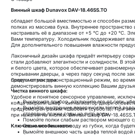
Винный шкаф Dunavox DAV-18.46SS.TO
обладает большой вместимостью и способен разме
полках из массива бука. Внутреннее пространство
настраивать её в диапазоне от +5 °C до +20 °C. 
Вами температуру. Холодильник поддерживает вла
Для дополнительного повышения влажности предус
Лаконичный дизайн шкафа придаёт интерьеру сов
стали добавляют элегантности и солидности. В эт
и белого цвета, которое обеспечивает равномерну
открывании дверцы, а через пару секунд после за
предусмотрен демонстрационный режим, во время 
Советы от мастера
демонстрировать винную коллекцию Вашим друзья
Чистка винного шкафа:
Удобное и понятное сенсорное управление, исключ
Выключите прибор, отключите его от сети, уб
конца закрыли шкаф – сигнализатор двери оповес
Вымойте внутренние поверхности теплой водой
предусмотрен режим «Шаббат» (суббота). При это
столовые ложки соды на литр воды.
при нажатии на кнопки. Винный шкаф DAV-18.46SS.
Помойте полки слабым раствором моющего с
Ключевые особенности:
Отожмите лишнюю воду из губки, когда будете
Вымойте внешнюю часть шкафа теплой водой 