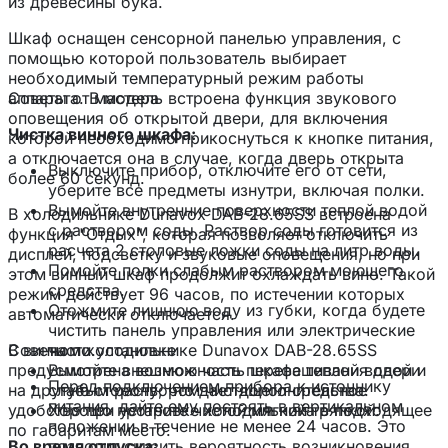
из древесины бука.
Шкаф оснащен сенсорной панелью управления, с
помощью которой пользователь выбирает
необходимый температурный режим работы
аппарата. В модель встроена функция звукового
Советы от мастера
оповещения об открытой двери, для включения
Чистка винного шкафа:
которой необходимо прикоснуться к кнопке питания,
а отключается она в случае, когда дверь открыта
Выключите прибор, отключите его от сети,
более 60 секунд.
уберите все предметы изнутри, включая полки.
Вымойте внутренние поверхности теплой водой
В холодильнике Dunavox DAB-28.65SS встроена
с раствором соды. Раствор соды готовится из
функция "Отдых", которая позволяет отключить
расчета 2 столовые ложки соды на литр воды.
дисплей, подсветку и звуковые оповещения, но при
Помойте полки слабым раствором моющего
этом винный шкаф продолжит охлаждать вино. Такой
средства.
режим действует 96 часов, по истечении которых
Отожмите лишнюю воду из губки, когда будете
автоматически отключается.
чистить панель управления или электрические
В винном холодильнике Dunavox DAB-28.65SS
Советы по установке
части.
предусмотрена возможность перевешивания двери
Вымойте внешнюю часть шкафа теплой водой и
Перед подключением прибора к источнику
на другую сторону, что дает дополнительное
слабым раствором чистящего средства.
питания, дайте ему постоять в вертикальном
удобство при установке холодильника в подходящее
Хорошо протрите чистой мягкой тряпкой.
положении в течение не менее 24 часов. Это
по габаритам место.
Во время отпуска:
позволит снизить вероятность возникновения