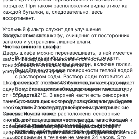
порядке. При таком расположении видна этикетка
каждой бутылки, а, следовательно, весь
ассортимент.
Угольный фильтр служит для улучшения
воздухообмена в шкафу, очищения от посторонних
Советы от мастера
запахов и устранения лишней влаги.
Чистка винного шкафа:
Дверь шкафа можно перенавешивать, в ней имеется
Выключите прибор, отключите его от сети,
замок. Фасад двери выполнен полностью из
уберите все предметы изнутри, включая полки.
тонированного стекла с защитой от
Вымойте внутренние поверхности теплой водой
ультрафиолетовых лучей.
с раствором соды. Раствор соды готовится из
Шкаф вмещает в себя 143 бутылки типа Бордо, имеет
расчета 2 столовые ложки соды на литр воды.
одну зону охлаждения и поддерживает температуру
Помойте полки слабым раствором моющего
от +5°C до +22°C. В верхней части есть сенсорная
средства.
панель, с помощью которой пользователь выбирает
Отожмите лишнюю воду из губки, когда будете
необходимый температурный режим работы в
чистить панель управления или электрические
камере. На ней также расположены сенсорные
Советы по установке
части.
кнопки для регулировки температуры и включения
Вымойте внешнюю часть шкафа теплой водой и
Перед подключением прибора к источнику
освещения. Данные термостата демонстрирует
слабым раствором чистящего средства.
питания, дайте ему постоять в вертикальном
цифровой экран с приятной светодиодной подсветкой
Хорошо протрите чистой мягкой тряпкой.
положении в течение не менее 24 часов. Это
синего цвета.