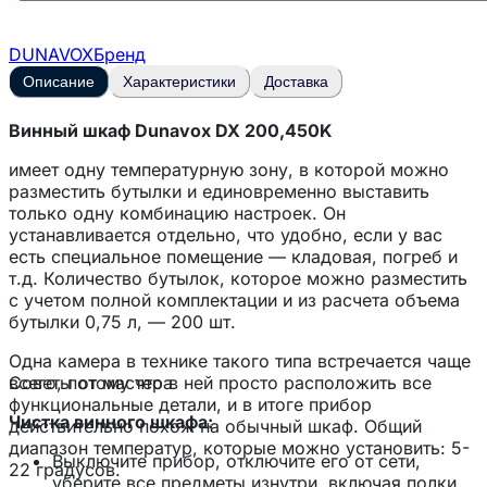
DUNAVOX
Бренд
Описание
Характеристики
Доставка
Винный шкаф Dunavox DX 200,450K
имеет одну температурную зону, в которой можно
разместить бутылки и единовременно выставить
только одну комбинацию настроек. Он
устанавливается отдельно, что удобно, если у вас
есть специальное помещение — кладовая, погреб и
т.д. Количество бутылок, которое можно разместить
с учетом полной комплектации и из расчета объема
бутылки 0,75 л, — 200 шт.
Одна камера в технике такого типа встречается чаще
всего, потому что в ней просто расположить все
Советы от мастера
функциональные детали, и в итоге прибор
Чистка винного шкафа:
действительно похож на обычный шкаф. Общий
диапазон температур, которые можно установить: 5-
Выключите прибор, отключите его от сети,
22 градусов.
уберите все предметы изнутри, включая полки.