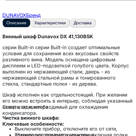
DUNAVOX
Бренд
Описание
Характеристики
Доставка
Винный шкаф Dunavox DX 41,130BSK
серии Built-in серии Built-in создает оптимальные
условия для сохранения всех вкусовых свойств
разливного вина. Модель оснащена цифровым
дисплеем и LED-подсветкой голубого цвета. Корпус
выполнен из нержавеющей стали, дверь - из
нержавеющей стальной рамы и тонированного
стекла, стандартные полки - из дерева.
Шкаф исполнен как отдельностоящий. При желании
его можно встроить в интерьер, соблюдая указанный
зазор сзади, необходимый для охлаждения
Советы от мастера
конденсатора.
Чистка винного шкафа:
Ключевые особенности:
Выключите прибор, отключите его от сети,
Технология прямого охлаждения
уберите все предметы изнутри, включая полки.