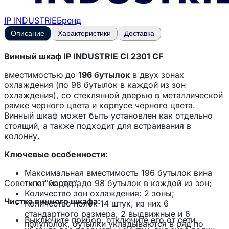
IP INDUSTRIE
Бренд
Описание
Характеристики
Доставка
Винный шкаф IP INDUSTRIE CI 2301 CF
вместимостью до
196 бутылок
в двух зонах
охлаждения (по 98 бутылок в каждой из зон
охлаждения), со стеклянной дверью в металлической
рамке черного цвета и корпусе черного цвета.
Винный шкаф может быть установлен как отдельно
стоящий, а также подходит для встраивания в
колонну.
Ключевые особенности:
Максимальная вместимость 196 бутылок вина
Советы от мастера
типа "бордо", до 98 бутылок в каждой из зон;
Количество зон охлаждения: 2 зоны;
Чистка винного шкафа:
Количество полок 14 штук, из них 6
стандартного размера, 2 выдвижные и 6
Выключите прибор, отключите его от сети,
полуполок, бутылки укладываются в ряд по