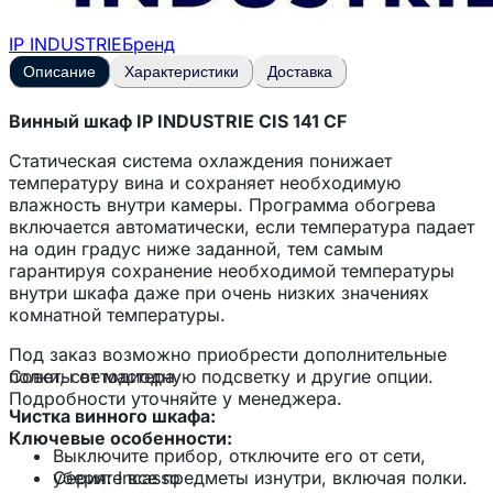
IP INDUSTRIE
Бренд
Описание
Характеристики
Доставка
Винный шкаф IP INDUSTRIE CIS 141 CF
Статическая система охлаждения понижает
температуру вина и сохраняет необходимую
влажность внутри камеры. Программа обогрева
включается автоматически, если температура падает
на один градус ниже заданной, тем самым
гарантируя сохранение необходимой температуры
внутри шкафа даже при очень низких значениях
комнатной температуры.
Под заказ возможно приобрести дополнительные
полки, светодиодную подсветку и другие опции.
Советы от мастера
Подробности уточняйте у менеджера.
Чистка винного шкафа:
Ключевые особенности:
Выключите прибор, отключите его от сети,
Серия: Incasso
уберите все предметы изнутри, включая полки.