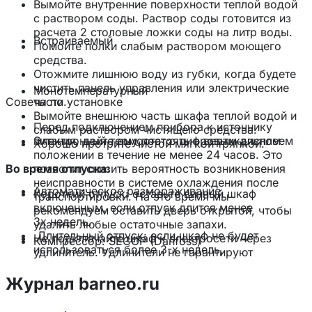
Вымойте внутренние поверхности теплой водой
с раствором соды. Раствор соды готовится из
расчета 2 столовые ложки соды на литр воды.
Встраиваемый
Помойте полки слабым раствором моющего
средства.
Отожмите лишнюю воду из губки, когда будете
чистить панель управления или электрические
Монотемпературный
Советы по установке
части.
Вымойте внешнюю часть шкафа теплой водой и
Перед подключением прибора к источнику
слабым раствором чистящего средства.
Электронный термостат с цифровым дисплеем
питания, дайте ему постоять в вертикальном
Хорошо протрите чистой мягкой тряпкой.
положении в течение не менее 24 часов. Это
Во время отпуска:
позволит снизить вероятность возникновения
неисправности в системе охлаждения после
Автоматическое размораживание
Короткий отпуск: оставьте винный шкаф
транспортировки. На это время мы
включенным, если отпуск длится менее
рекомендуем оставить дверь открытой, чтобы
3х недель.
удалить любые остаточные запахи.
Длительный отпуск: если шкаф не будет
Не подключайте шкаф к электросети через
Компрессор: SECOP (Danfoss)
использоваться более 3-х недель,
удлинитель. Удлинители не гарантируют
вытащите содержимое из шкафа и выключите
необходимую безопасность прибора (например,
его. Помойте и протрите насухо внутреннюю
опасность перегрева). Оборудование не
Журнал barneo.ru
Хладагент: R134a
поверхность шкафа. Оставьте дверь шкафа в
должено быть подключено к инвертору и не
слегка приоткрытом состоянии
должено использоваться с переходником, так