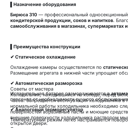
▌Назначение оборудования
Бирюса 310
— профессиональный односекционный 
кондитерской продукции, соков и напитков
. Бла
самообслуживания в магазинах, супермаркетах и
▌Преимущества конструкции
✔ Статическое охлаждение
Охлаждение камеры осуществляется по
статическ
Размещение агрегата в нижней части упрощает обс
✔ Автоматическая разморозка
Советы от мастера
Испарительная батарея размораживается в
автом
Холодильник, находившийся на холоде, перед вкл
персонал от необходимости ручного обслуживания
часов. Запрещается эксплуатация холодильника в
нормальной работы холодильника необходимо след
✔ Аналоговый терморегулятор
поверхностей абразивные пасты и моющие средства
внешние поверхности холодильника раствором мыль
Температурный режим легко настраивается поворот
открытой двери.