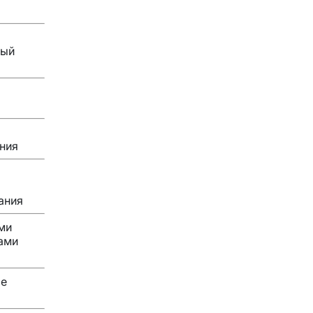
ный
ния
ания
ми
ами
ое