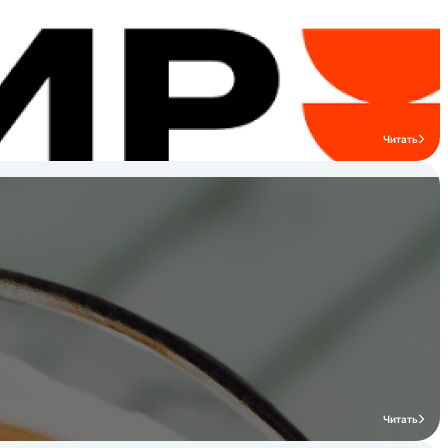
оянный доступ клиентов к
Читать
авку по всей России, гибкие
 идеальное оборудование,
Читать