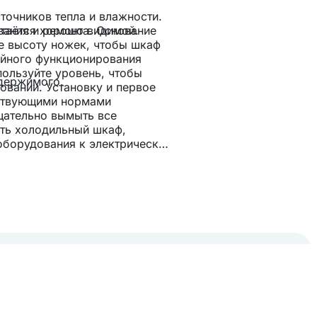
точников тепла и влажности.
вания и ремонта. Основание
таётся хорошо видимой.
е высоту ножек, чтобы шкаф
ойного функционирования
ользуйте уровень, чтобы
одержимого.
овании. Установку и первое
йствующими нормами
щательно вымыть все
ать холодильный шкаф,
оборудования к электрической
 в розетку и нажать
нутреннее пространство.