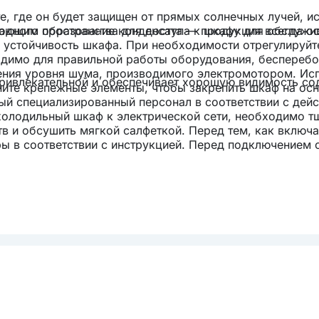
, где он будет защищен от прямых солнечных лучей, ис
бодного пространства для доступа к шкафу для обслужи
ающим образование конденсата — продукция всегда ос
 устойчивость шкафа. При необходимости отрегулируйт
одимо для правильной работы оборудования, беспереб
шения уровня шума, производимого электромотором. Исп
привлекательной и обеспечивает хорошую видимость с
ните крепежные элементы, чтобы закрепить шкаф на осн
ый специализированный персонал в соответствии с де
холодильный шкаф к электрической сети, необходимо т
в и обсушить мягкой салфеткой. Перед тем, как включ
ы в соответствии с инструкцией. Перед подключением 
ожении "выключено". После этого можно включить вилку
щения широкого ассортимента продукции.
 нижняя панель камеры — позволяют гибко настроить в
тивность выкладки.
ем
— устойчив к износу и легко очищается.
 упрощает обслуживание.
дополнительная защита товара.