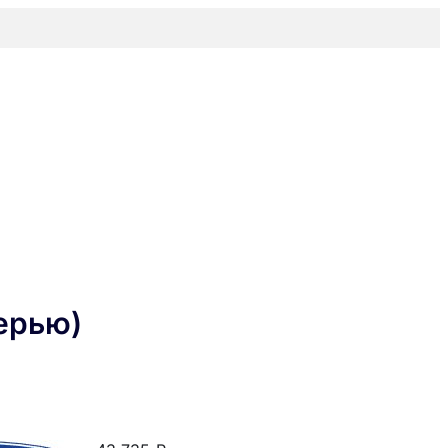
ерью)