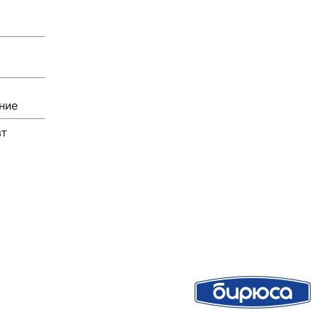
ние
вт