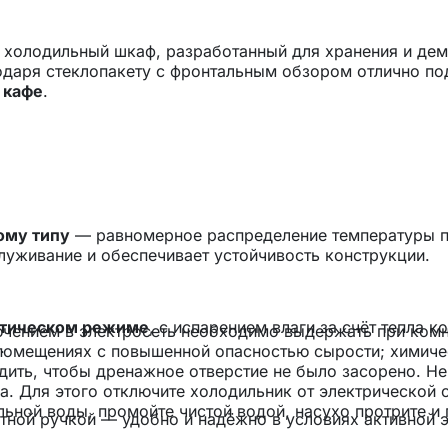
холодильный шкаф, разработанный для хранения и де
годаря стеклопакету с фронтальным обзором отлично по
 кафе
.
ому типу
— равномерное распределение температуры п
луживание и обеспечивает устойчивость конструкции.
атическом режиме
, с испарением влаги за счёт тепла 
ючением в электросеть необходимо выдержать при комн
.
 помещениях с повышенной опасностью сырости; химиче
ить, чтобы дренажное отверстие не было засорено. Не
. Для этого отключите холодильник от электрической с
ной воды, промойте чистой водой, насухо протрите и п
ной ручкой — удобно и надёжно в условиях активной э