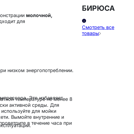
БИРЮСА
монстрации
молочной,
дходит для
Смотреть все
товары
ри низком энергопотреблении.
компрессора. Это избавляет
атной температуре не менее 8
ски активной среды. Для
 используйте для мойки
ети. Вымойте внутренние и
роветрите в течение часа при
ксплуатации.