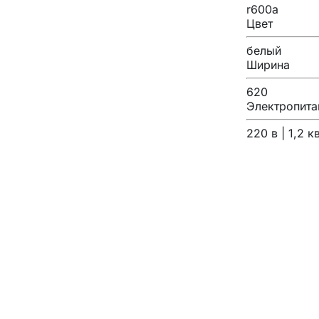
r600a
Цвет
белый
Ширина
620
Электропита
220 в | 1,2 к