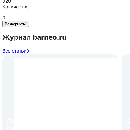
920
Количество
0
Развернуть
Журнал barneo.ru
Все статьи
ПИР Экспо 2026: открытие
О
регистрации 1 августа
г