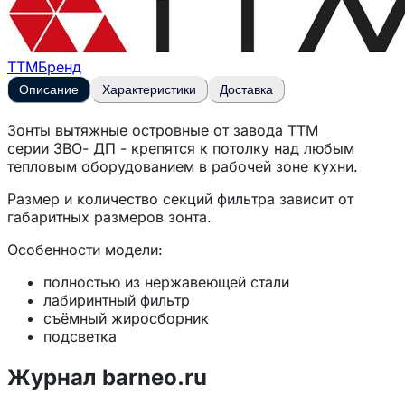
ТТМ
Бренд
Описание
Характеристики
Доставка
Зонты вытяжные островные от завода
ТТМ
серии
ЗВО- ДП
- крепятся к потолку над любым
тепловым оборудованием в рабочей зоне кухни.
Размер и количество секций фильтра зависит от
габаритных размеров зонта.
Особенности модели:
полностью из нержавеющей стали
лабиринтный фильтр
съёмный жиросборник
подсветка
в комплекте патрубок высотой 100 мм и
диаметром 315 мм.
Журнал barneo.ru