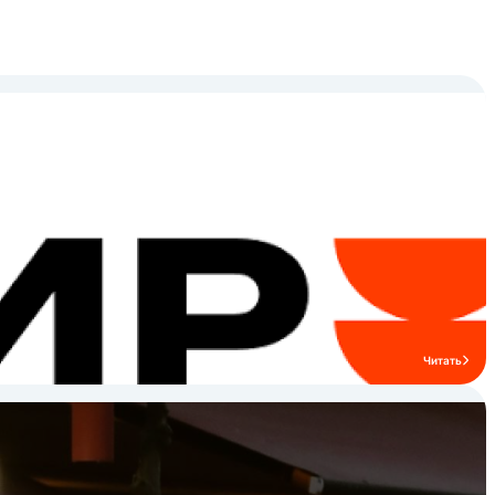
бренда это: * Грили CHAR-BROIL *
Нейтральные столы разного размера и
функционала * Тепловые витрины *
Аппараты для конусной пиццы * Печи
Istoma для низкотемпературного
приготовления * Гидрофильтры для
мангалов и печей * Вытяжные зонты
Читать