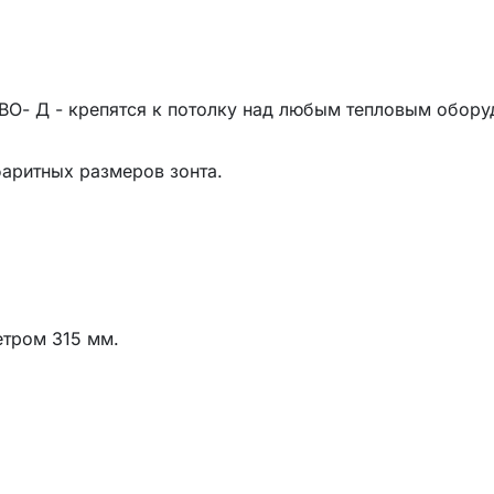
ВО- Д
- крепятся к потолку над любым тепловым обор
баритных размеров зонта.
етром 315 мм.