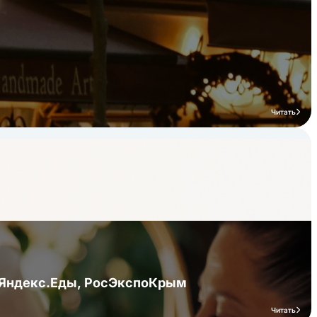
Читать
я Яндекс.Еды, РосЭкспоКрым
Читать