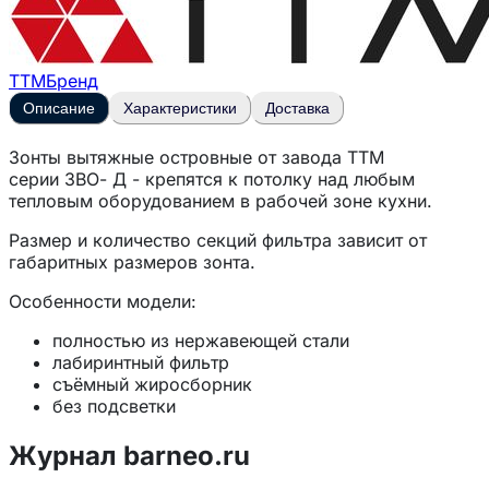
ТТМ
Бренд
Описание
Характеристики
Доставка
Зонты вытяжные островные от завода
ТТМ
серии
ЗВО- Д
- крепятся к потолку над любым
тепловым оборудованием в рабочей зоне кухни.
Размер и количество секций фильтра зависит от
габаритных размеров зонта.
Особенности модели:
полностью из нержавеющей стали
лабиринтный фильтр
съёмный жиросборник
без подсветки
в комплекте патрубок высотой 100 мм и
диаметром 315 мм.
Журнал barneo.ru