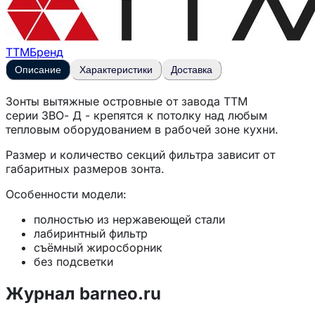
ТТМ
Бренд
Описание
Характеристики
Доставка
Зонты вытяжные островные от завода
ТТМ
серии
ЗВО- Д
- крепятся к потолку над любым
тепловым оборудованием в рабочей зоне кухни.
Размер и количество секций фильтра зависит от
габаритных размеров зонта.
Особенности модели:
полностью из нержавеющей стали
лабиринтный фильтр
съёмный жиросборник
без подсветки
в комплекте патрубок высотой 100 мм и
диаметром 315 мм.
Журнал barneo.ru