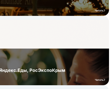
Читать
я Яндекс.Еды, РосЭкспоКрым
Читать