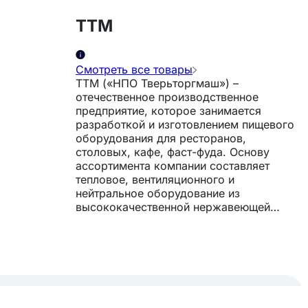
ТТМ
Смотреть все товары
ТТМ («НПО Тверьторгмаш») –
отечественное производственное
предприятие, которое занимается
разработкой и изготовлением пищевого
оборудования для ресторанов,
столовых, кафе, фаст-фуда. Основу
ассортимента компании составляет
тепловое, вентиляционного и
нейтральное оборудование из
высококачественной нержавеющей
стали. *** Самые популярные товары
бренда это: * Грили CHAR-BROIL *
Нейтральные столы разного размера и
функционала * Тепловые витрины *
Аппараты для конусной пиццы * Печи
Istoma для низкотемпературного
приготовления * Гидрофильтры для