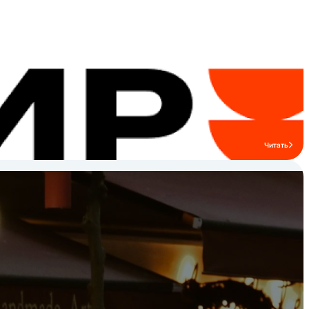
мангалов и печей * Вытяжные зонты
Читать