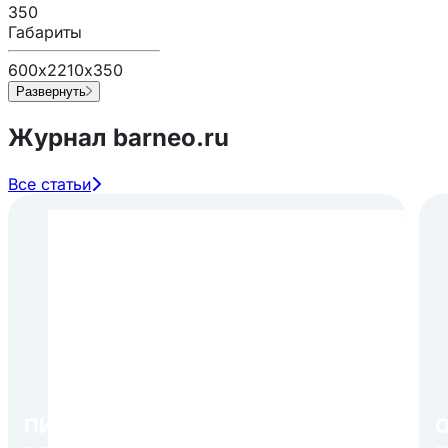
350
Габариты
600х2210х350
Развернуть
Журнал barneo.ru
Все статьи
ПИР Экспо 2026: открытие
О