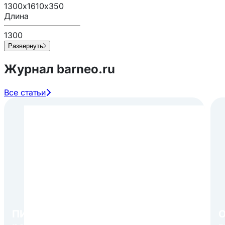
1300х1610х350
Длина
1300
Развернуть
Журнал barneo.ru
Все статьи
ПИР Экспо 2026: открытие
О