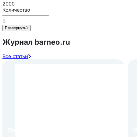
2000
Количество
0
Развернуть
Журнал barneo.ru
Все статьи
ПИР Экспо 2026: открытие
О