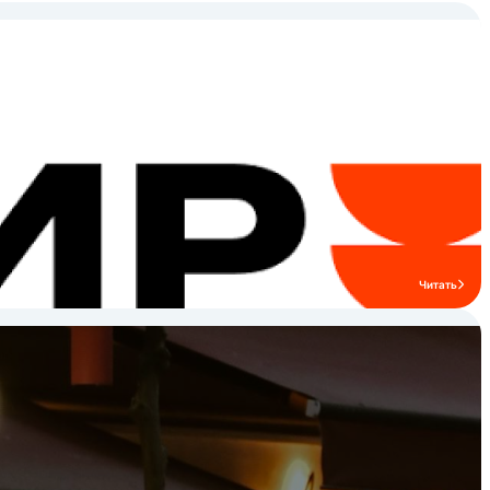
стабильную эксплуатацию на кухнях
ресторанов и кафе. Профессиональное
оборудование IRON выбирают заведения
HoReCa, которым важны надежность,
функциональность и удобство монтажа.
Бренд подходит как для крупных
ресторанов и столовых, так и для кафе и
гостиничных кухонь. Ознакомьтесь с
ассортиментом бренда IRON и подберите
профессиональные решения для вашей
кухни HoReCa.
Читать