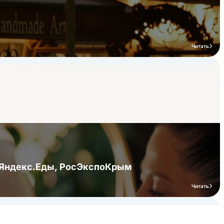
Читать
я Яндекс.Еды, РосЭкспоКрым
Читать