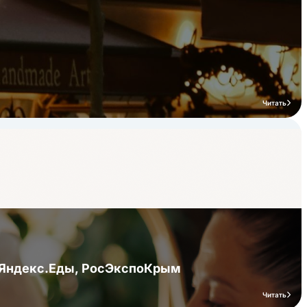
Читать
я Яндекс.Еды, РосЭкспоКрым
Читать