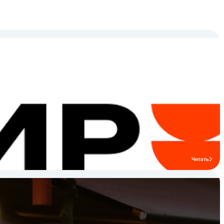
оцинкованный каркас, что облегчает
сборку и транспортировку, а также
обеспечивает долговечность и
стабильную эксплуатацию на кухнях
ресторанов и кафе. Профессиональное
оборудование IRON выбирают заведения
HoReCa, которым важны надежность,
функциональность и удобство монтажа.
Бренд подходит как для крупных
ресторанов и столовых, так и для кафе и
гостиничных кухонь. Ознакомьтесь с
ассортиментом бренда IRON и подберите
профессиональные решения для вашей
кухни HoReCa.
Читать