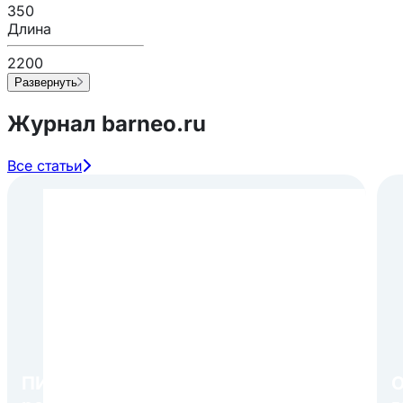
350
Длина
2200
Развернуть
Журнал barneo.ru
Все статьи
ПИР Экспо 2026: открытие
О