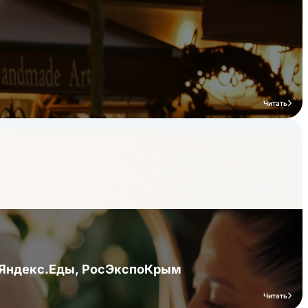
Читать
я Яндекс.Еды, РосЭкспоКрым
Читать