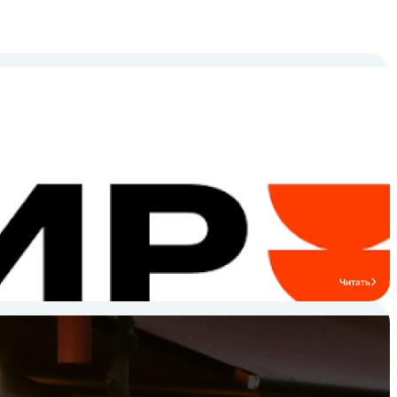
оцинкованный каркас, что облегчает
сборку и транспортировку, а также
обеспечивает долговечность и
стабильную эксплуатацию на кухнях
ресторанов и кафе. Профессиональное
оборудование IRON выбирают заведения
HoReCa, которым важны надежность,
функциональность и удобство монтажа.
Бренд подходит как для крупных
ресторанов и столовых, так и для кафе и
гостиничных кухонь. Ознакомьтесь с
ассортиментом бренда IRON и подберите
профессиональные решения для вашей
кухни HoReCa.
Читать