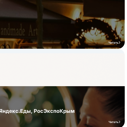
Читать
я Яндекс.Еды, РосЭкспоКрым
Читать