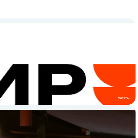
оцинкованный каркас, что облегчает
сборку и транспортировку, а также
обеспечивает долговечность и
стабильную эксплуатацию на кухнях
ресторанов и кафе. Профессиональное
оборудование IRON выбирают заведения
HoReCa, которым важны надежность,
функциональность и удобство монтажа.
Бренд подходит как для крупных
ресторанов и столовых, так и для кафе и
гостиничных кухонь. Ознакомьтесь с
ассортиментом бренда IRON и подберите
профессиональные решения для вашей
кухни HoReCa.
Читать