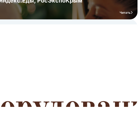
я Яндекс.Еды, РосЭкспоКрым
Читать
мероприятий
Читать