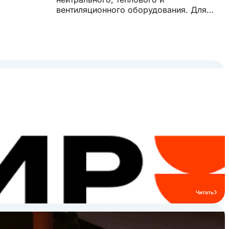
вентиляционного оборудования. Для
изготовления используется
оцинкованный каркас, что облегчает
сборку и транспортировку, а также
обеспечивает долговечность и
стабильную эксплуатацию на кухнях
ресторанов и кафе. Профессиональное
оборудование IRON выбирают заведения
HoReCa, которым важны надежность,
функциональность и удобство монтажа.
Бренд подходит как для крупных
ресторанов и столовых, так и для кафе и
гостиничных кухонь. Ознакомьтесь с
ассортиментом бренда IRON и подберите
профессиональные решения для вашей
кухни HoReCa.
Читать