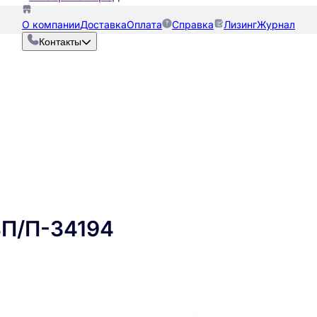
О компании
Доставка
Оплата
Справка
Лизинг
Журнал
Контакты
ВП/П-34194