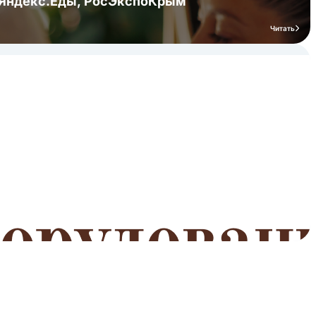
я Яндекс.Еды, РосЭкспоКрым
Читать
мероприятий
Читать