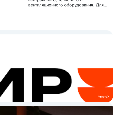
вентиляционного оборудования. Для
изготовления используется
оцинкованный каркас, что облегчает
сборку и транспортировку, а также
обеспечивает долговечность и
стабильную эксплуатацию на кухнях
ресторанов и кафе. Профессиональное
оборудование IRON выбирают заведения
HoReCa, которым важны надежность,
функциональность и удобство монтажа.
Бренд подходит как для крупных
ресторанов и столовых, так и для кафе и
гостиничных кухонь. Ознакомьтесь с
ассортиментом бренда IRON и подберите
профессиональные решения для вашей
кухни HoReCa.
Читать