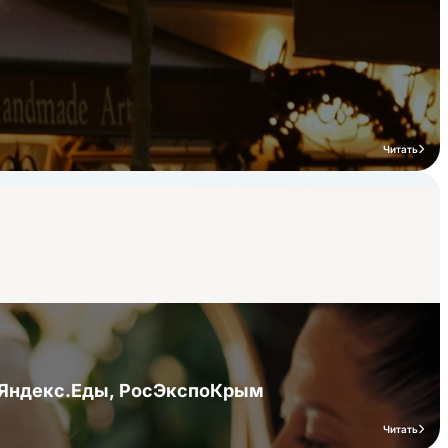
Читать
я Яндекс.Еды, РосЭкспоКрым
Читать