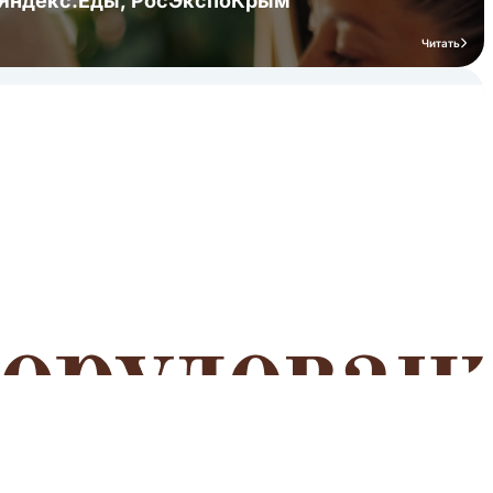
я Яндекс.Еды, РосЭкспоКрым
Читать
мероприятий
Читать