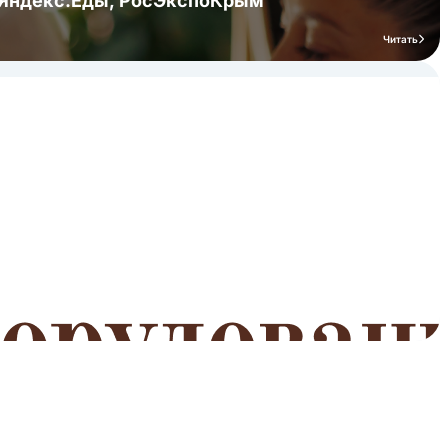
я Яндекс.Еды, РосЭкспоКрым
Читать
мероприятий
Читать